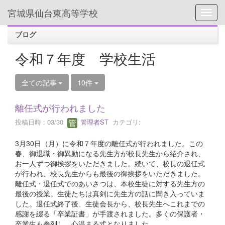
宮城県仙台東高等学校
Toggl
ブログ
令和７年度 学校生活
全ての記事
10件
離任式が行われました
投稿日時 : 03/30
管理者ST
カテゴリ:
3月30日（月）に令和７年度の離任式が行われました。この
春、御退職・御異動になる先生方が校長先生から紹介され、
お一人ずつ御挨拶をいただきました。続いて、校長の退任式
が行われ、校長先生からも最後の御挨拶をいただきました。
離任式・退任式でのあいさつは、本校生徒に対する先生方の
最後の授業。生徒たちは真剣に先生方の話に聞き入っていま
した。退任式終了後、生徒会長から、校長先生へこれまでの
感謝を綴る「卒業証書」が手渡されました。多くの保護者・
卒業生も参列し、心温まる式となりました。