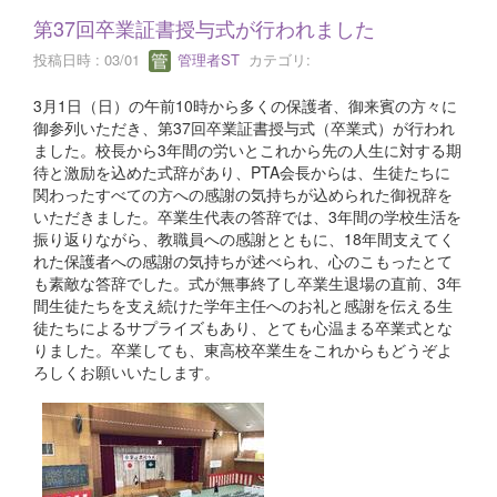
第37回卒業証書授与式が行われました
投稿日時 : 03/01
管理者ST
カテゴリ:
3月1日（日）の午前10時から多くの保護者、御来賓の方々に
御参列いただき、第37回卒業証書授与式（卒業式）が行われ
ました。校長から3年間の労いとこれから先の人生に対する期
待と激励を込めた式辞があり、PTA会長からは、生徒たちに
関わったすべての方への感謝の気持ちが込められた御祝辞を
いただきました。卒業生代表の答辞では、3年間の学校生活を
振り返りながら、教職員への感謝とともに、18年間支えてく
れた保護者への感謝の気持ちが述べられ、心のこもったとて
も素敵な答辞でした。式が無事終了し卒業生退場の直前、3年
間生徒たちを支え続けた学年主任へのお礼と感謝を伝える生
徒たちによるサプライズもあり、とても心温まる卒業式とな
りました。卒業しても、東高校卒業生をこれからもどうぞよ
ろしくお願いいたします。