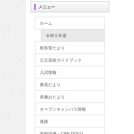
メニュー
ホーム
令和５年度
校長室だより
公立高校ガイドブック
入試情報
東高だより
各種おたより
オープンキャンパス情報
進路
学校評価・CAN-DOﾘｽﾄ