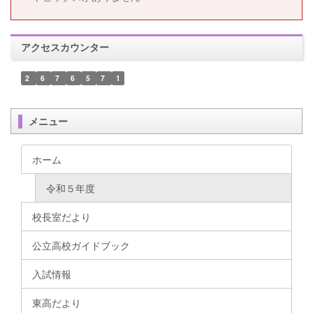
アクセスカウンター
2
6
7
6
5
7
1
メニュー
ホーム
令和５年度
校長室だより
公立高校ガイドブック
入試情報
東高だより