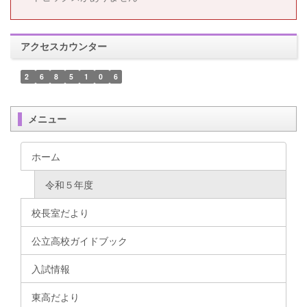
アクセスカウンター
2
6
8
5
1
0
6
メニュー
ホーム
令和５年度
校長室だより
公立高校ガイドブック
入試情報
東高だより