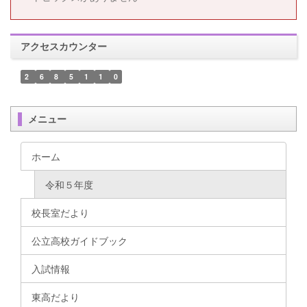
アクセスカウンター
2
6
8
5
1
1
0
メニュー
ホーム
令和５年度
校長室だより
公立高校ガイドブック
入試情報
東高だより