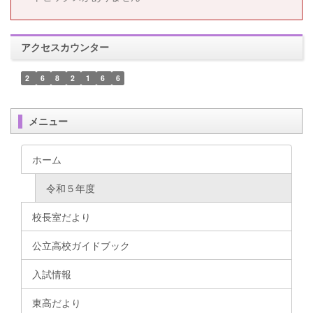
アクセスカウンター
2
6
8
2
1
6
6
メニュー
ホーム
令和５年度
校長室だより
公立高校ガイドブック
入試情報
東高だより