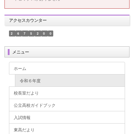
アクセスカウンター
2
6
7
5
2
0
0
メニュー
ホーム
令和６年度
校長室だより
公立高校ガイドブック
入試情報
東高だより