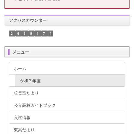
アクセスカウンター
2
6
8
5
1
7
4
メニュー
ホーム
令和７年度
校長室だより
公立高校ガイドブック
入試情報
東高だより