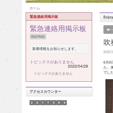
ホーム
緊急連絡用掲示板
Enj
緊急連絡用掲示板
RDF/RSS
吹
新着情報をお知らせします。
投稿日時
トピックスがありません
6月
2022/04/28
た。
でし
トピックスがありません
アクセスカウンター
2
6
7
7
2
9
9