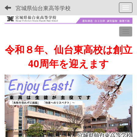
宮城県仙台東高等学校
Toggl
令和８年、仙台東高校は創立
40周年を迎えます