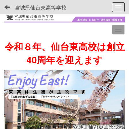
宮城県仙台東高等学校
Toggl
令和８年、仙台東高校は創立
40周年を迎えます