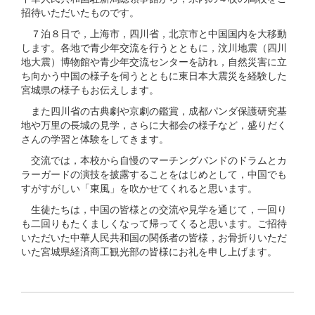
招待いただいたものです。
７泊８日で，上海市，四川省，北京市と中国国内を大移動
します。各地で青少年交流を行うとともに，汶川地震（四川
地大震）博物館や青少年交流センターを訪れ，自然災害に立
ち向かう中国の様子を伺うとともに東日本大震災を経験した
宮城県の様子もお伝えします。
また四川省の古典劇や京劇の鑑賞，成都パンダ保護研究基
地や万里の長城の見学，さらに大都会の様子など，盛りだく
さんの学習と体験をしてきます。
交流では，本校から自慢のマーチングバンドのドラムとカ
ラーガードの演技を披露することをはじめとして，中国でも
すがすがしい「東風」を吹かせてくれると思います。
生徒たちは，中国の皆様との交流や見学を通じて，一回り
も二回りもたくましくなって帰ってくると思います。ご招待
いただいた中華人民共和国の関係者の皆様，お骨折りいただ
いた宮城県経済商工観光部の皆様にお礼を申し上げます。