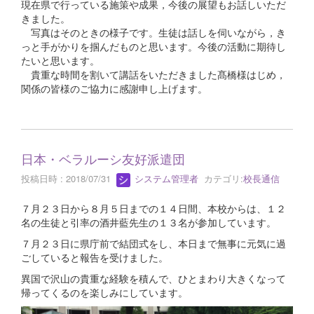
現在県で行っている施策や成果，今後の展望もお話しいただ
きました。
写真はそのときの様子です。生徒は話しを伺いながら，き
っと手がかりを掴んだものと思います。今後の活動に期待し
たいと思います。
貴重な時間を割いて講話をいただきました髙橋様はじめ，
関係の皆様のご協力に感謝申し上げます。
日本・ベラルーシ友好派遣団
投稿日時 : 2018/07/31
システム管理者
カテゴリ:
校長通信
７月２３日から８月５日までの１４日間、本校からは、１２
名の生徒と引率の酒井藍先生の１３名が参加しています。
７月２３日に県庁前で結団式をし、本日まで無事に元気に過
ごしていると報告を受けました。
異国で沢山の貴重な経験を積んで、ひとまわり大きくなって
帰ってくるのを楽しみにしています。