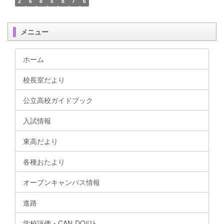
2
6
8
5
8
7
6
メニュー
ホーム
校長室だより
公立高校ガイドブック
入試情報
東高だより
各種おたより
オープンキャンパス情報
進路
学校評価・CAN-DOﾘｽﾄ