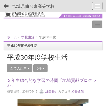
宮城県仙台東高等学校
Toggl
ホーム
学校生活
平成30年度
平成30年度学校生活
平成30年度学校生活
全ての記事
5件
２年生総合的な学習の時間「地域貢献プログラ
ム」
投稿日時 : 2018/09/12
編集長a
カテゴリ:
校長通信