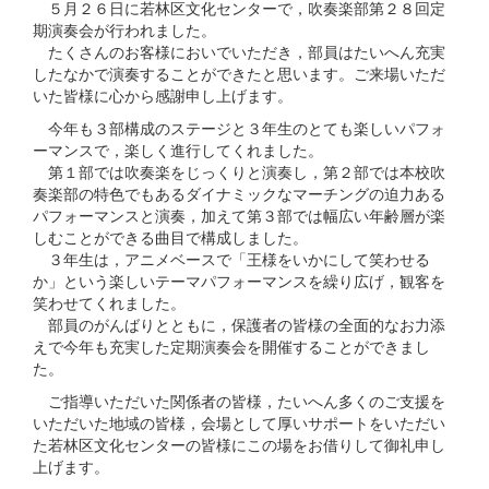
５月２６日に若林区文化センターで，吹奏楽部第２８回定
期演奏会が行われました。
たくさんのお客様においでいただき，部員はたいへん充実
したなかで演奏することができたと思います。ご来場いただ
いた皆様に心から感謝申し上げます。
今年も３部構成のステージと３年生のとても楽しいパフォ
ーマンスで，楽しく進行してくれました。
第１部では吹奏楽をじっくりと演奏し，第２部では本校吹
奏楽部の特色でもあるダイナミックなマーチングの迫力ある
パフォーマンスと演奏，加えて第３部では幅広い年齢層が楽
しむことができる曲目で構成しました。
３年生は，アニメベースで「王様をいかにして笑わせる
か」という楽しいテーマパフォーマンスを繰り広げ，観客を
笑わせてくれました。
部員のがんばりとともに，保護者の皆様の全面的なお力添
えで今年も充実した定期演奏会を開催することができまし
た。
ご指導いただいた関係者の皆様，たいへん多くのご支援を
いただいた地域の皆様，会場として厚いサポートをいただい
た若林区文化センターの皆様にこの場をお借りして御礼申し
上げます。