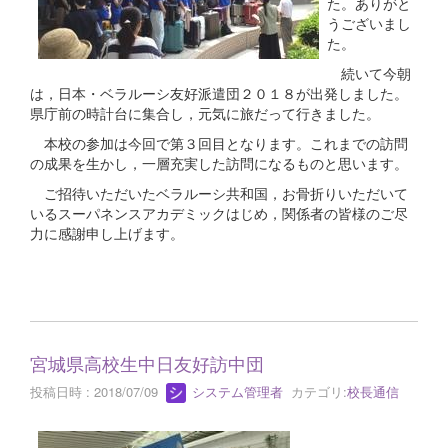
た。ありがと
うございまし
た。
続いて今朝
は，日本・ベラルーシ友好派遣団２０１８が出発しました。
県庁前の時計台に集合し，元気に旅だって行きました。
本校の参加は今回で第３回目となります。これまでの訪問
の成果を生かし，一層充実した訪問になるものと思います。
ご招待いただいたベラルーシ共和国，お骨折りいただいて
いるスーパネンスアカデミックはじめ，関係者の皆様のご尽
力に感謝申し上げます。
宮城県高校生中日友好訪中団
投稿日時 : 2018/07/09
システム管理者
カテゴリ:
校長通信