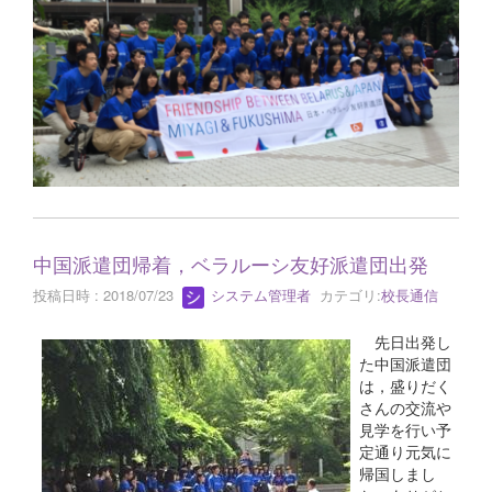
中国派遣団帰着，ベラルーシ友好派遣団出発
投稿日時 : 2018/07/23
システム管理者
カテゴリ:
校長通信
先日出発し
た中国派遣団
は，盛りだく
さんの交流や
見学を行い予
定通り元気に
帰国しまし