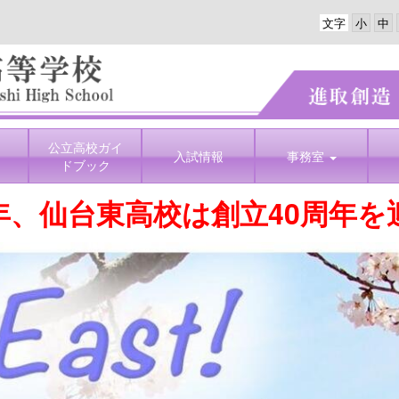
文字
公立高校ガイ
入試情報
事務室
ドブック
年、仙台東高校は創立40周年を