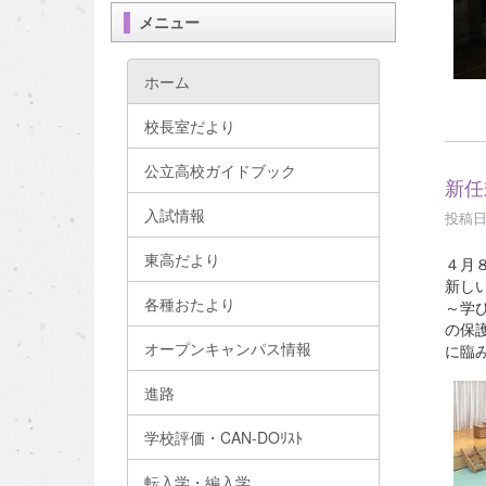
メニュー
ホーム
校長室だより
公立高校ガイドブック
新任
入試情報
投稿日時
東高だより
４月
新し
各種おたより
～学
の保
オープンキャンパス情報
に臨
進路
学校評価・CAN-DOﾘｽﾄ
転入学・編入学