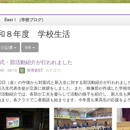
oy East！（学校ブログ）
和８年度 学校生活
ての記事
5件
式・部活動紹介が行われました
 : 04/10
管理者ST
カテゴリ:
10日（金）の午後から対面式と新入生に対する部活動紹介が行われまし
新入生代表生徒が立派に挨拶をしました。また、映像部が作成した学校
部活動紹介では、各部が工夫を凝らして活動の様子を紹介し、新入生も
始まり、各クラスで二者面談も始まります。今年度も東高生の応援をよ