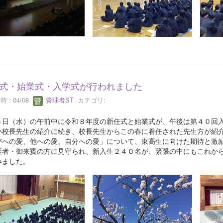
式・始業式・入学式が行われました
 : 04/08
管理者ST
カテゴリ:
８日（水）の午前中に令和８年度の新任式と始業式が、午後は第４０回
い校長先生の紹介に続き、校長先生からこの春に着任された先生方が紹
びへの愛、他への愛、自分への愛」について、東高生に向けた期待と激
護者・御来賓の方に見守られ、新入生２４０名が、緊張の中にもこれか
みました。