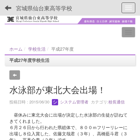
宮城県仙台東高等学校
Toggl
ホーム
学校生活
平成27年度
平成27年度学校生活
水泳部が東北大会出場！
投稿日時 : 2015/06/30
システム管理者
カテゴリ:
校長通信
昼休みに東北大会に出場が決定した水泳部の生徒が訪ねて
きてくれました。
６月２６日から行われた県総体で、８００ｍフリーリレーに
出場し８位入賞した、佐藤文哉君（３年）、高橋藍斗君（３
年）、平蒼介君（２年）です。