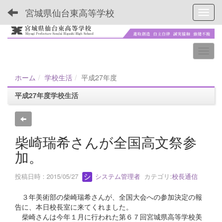
宮城県仙台東高等学校
Toggl
ホーム
学校生活
平成27年度
平成27年度学校生活
柴崎瑞希さんが全国高文祭参
加。
投稿日時 : 2015/05/27
システム管理者
カテゴリ:
校長通信
３年美術部の柴崎瑞希さんが、全国大会への参加決定の報
告に、本日校長室に来てくれました。
柴崎さんは今年１月に行われた第６７回宮城県高等学校美