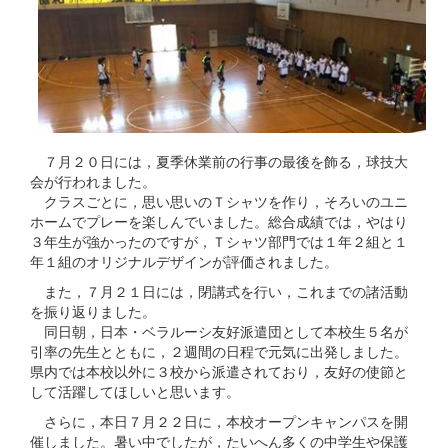
７月２０日には，夏季休業前の行事の最後を飾る，球技大
会が行われました。
クラスごとに，思い思いのＴシャツを作り，そろいのユニ
ホームでプレーを楽しんでいました。総合成績では，やはり
３年生が強かったのですが，Ｔシャツ部門では１年２組と１
年１組のオリジナルデザインが評価されました。
また，７月２１日には，閉講式を行い，これまでの諸活動
を振り返りました。
同日朝，日本・ベラルーシ友好派遣団として本校生５名が
引率の先生とともに，２週間の日程で元気に出発しました。
県内では本校以外に３校から派遣されており，友好の使節と
して活躍してほしいと思います。
さらに，本日７月２２日に，本校オープンキャンパスを開
催しました。暑い中でしたが，たいへん多くの中学生や保護