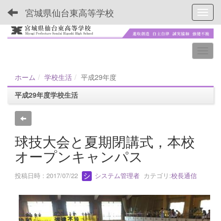
宮城県仙台東高等学校
Toggl
ホーム
学校生活
平成29年度
平成29年度学校生活
球技大会と夏期閉講式，本校
オープンキャンパス
投稿日時 : 2017/07/22
システム管理者
カテゴリ:
校長通信