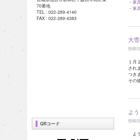
・
東高
70番地
・
東高
TEL : 022-289-4140
FAX : 022-289-4383
大雪
投稿日時
１月
され
つき
その
よう
投稿日時
QRコード
よう