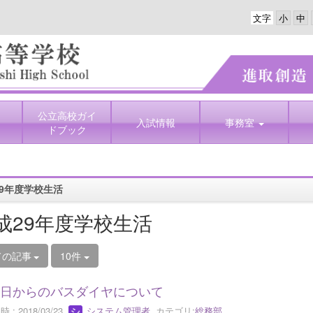
文字
公立高校ガイ
入試情報
事務室
ドブック
9年度学校生活
成29年度学校生活
ての記事
10件
1日からのバスダイヤについて
 : 2018/03/23
システム管理者
カテゴリ:
総務部