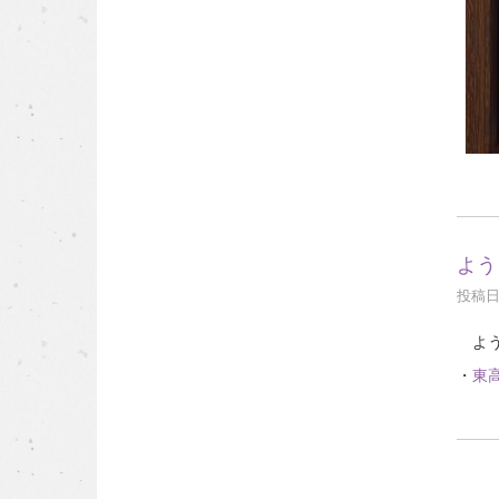
よう
投稿日時
よう
・
東高