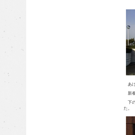
あけ
新春
下の
た。