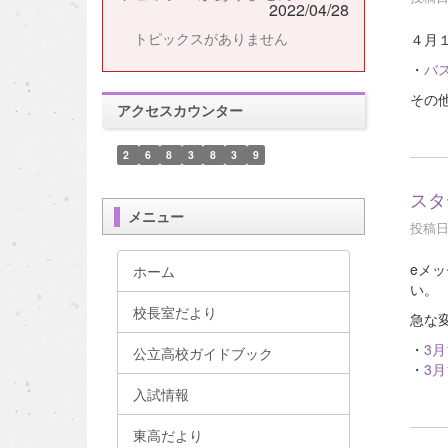
2022/04/28
トピックスがありません
４月
・
バ
その
アクセスカウンター
2
6
8
3
8
3
9
スタ
メニュー
投稿日時
eメ
ホーム
い。
校長室だより
急な
・
3月
公立高校ガイドブック
・
3月
入試情報
東高だより