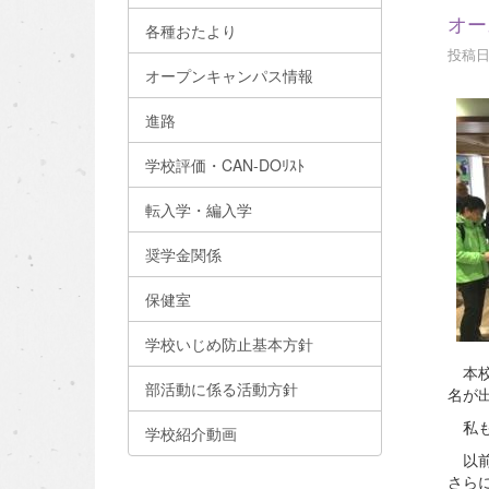
オー
各種おたより
投稿日時
オープンキャンパス情報
進路
学校評価・CAN-DOﾘｽﾄ
転入学・編入学
奨学金関係
保健室
学校いじめ防止基本方針
本校
部活動に係る活動方針
名が
私も
学校紹介動画
以前
さら