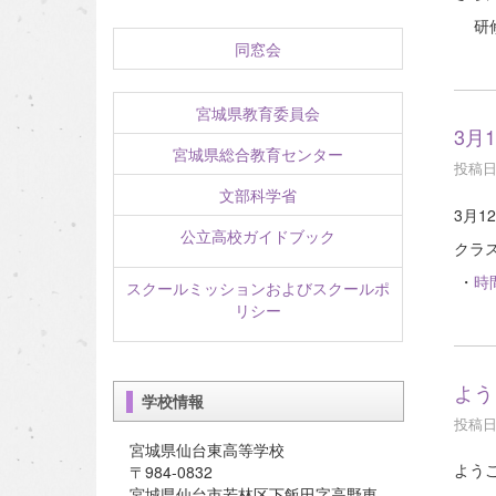
研修
同窓会
宮城県教育委員会
3月
宮城県総合教育センター
投稿日時
文部科学省
3月1
公立高校ガイドブック
クラ
・
時間
スクールミッションおよびスクールポ
リシー
よう
学校情報
投稿日時
宮城県仙台東高等学校
よう
〒984-0832
宮城県仙台市若林区下飯田字高野東