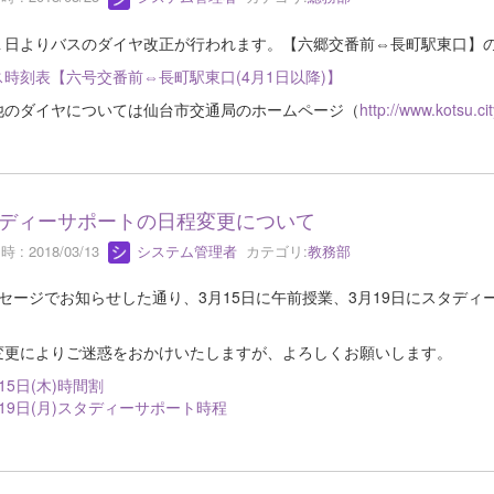
１日よりバスのダイヤ改正が行われます。【六郷交番前⇔長町駅東口】
ス時刻表【六号交番前⇔長町駅東口(4月1日以降)】
他のダイヤについては仙台市交通局のホームページ（
http://www.kotsu.cit
ディーサポートの日程変更について
 : 2018/03/13
システム管理者
カテゴリ:
教務部
ッセージでお知らせした通り、3月15日に午前授業、3月19日にスタデ
変更によりご迷惑をおかけいたしますが、よろしくお願いします。
15日(木)時間割
19日(月)スタディーサポート時程