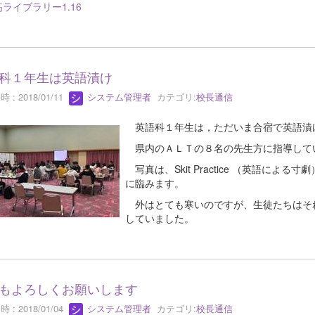
ライブラリー1.16
科１年生は英語漬け
 : 2018/01/11
システム管理者
カテゴリ:
校長通信
英語科１年生は，ただいま合宿で英語漬
県内のＡＬＴの８名の先生方に指導して
写真は、Skit Practice （英語に
に臨みます。
外はとても寒いのですが、生徒たちはそ
していました。
もよろしくお願いします
 : 2018/01/04
システム管理者
カテゴリ:
校長通信