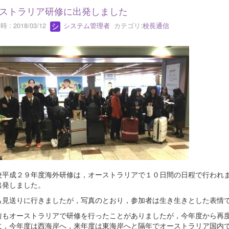
ストラリア研修に出発しました
 : 2018/03/12
システム管理者
カテゴリ:
校長通信
平成２９年度海外研修は，オーストラリアで１０日間の日程で行われま
出発しました。
見送りに行きましたが，写真のとおり，参加者は生き生きとした表情
もオーストラリアで研修を行ったことがありましたが，今年度から再度
に，今年度は西海岸へ，来年度は東海岸へと隔年でオーストラリア国内