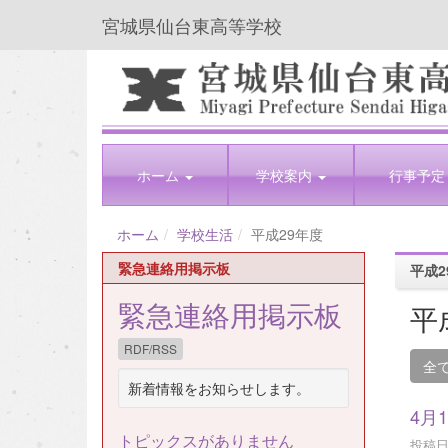
宮城県仙台東高等学校
ホーム
学校案内
行事予定
ホーム
学校生活
平成29年度
緊急連絡用掲示板
平成2
緊急連絡用掲示板
平
RDF/RSS
全
新着情報をお知らせします。
4月
トピックスがありません
投稿日時