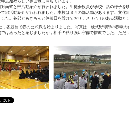
は年度始めらしい雰囲気に満ちています。
対面式と部活動紹介が行われました。生徒会役員が学校生活の様子を映
て部活動紹介が行われました。本校は３４の部活動があります。文化部
ました。各部ともきちんと休養日を設けており，メリハリのある活動と
，各競技で春の公式戦も始まりました。写真は，硬式野球部の春季大
開ではあったと感じましたが，相手の粘り強い守備で惜敗でした。ただ