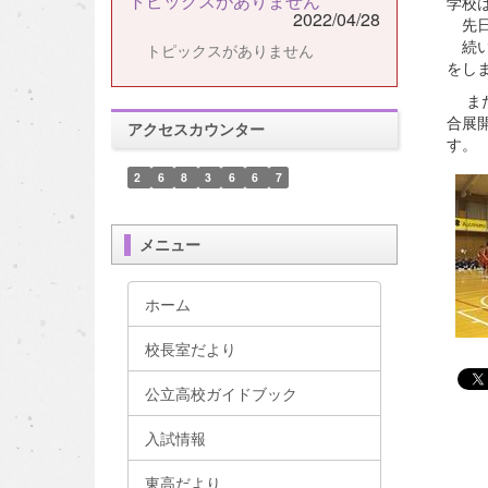
トピックスがありません
学校
2022/04/28
先日
続い
トピックスがありません
をし
また
合展
アクセスカウンター
す。
2
6
8
3
6
6
7
メニュー
ホーム
校長室だより
公立高校ガイドブック
入試情報
東高だより