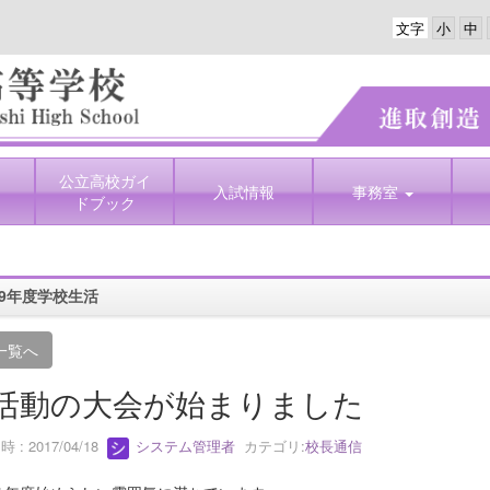
文字
公立高校ガイ
入試情報
事務室
ドブック
9年度学校生活
一覧へ
活動の大会が始まりました
 : 2017/04/18
システム管理者
カテゴリ:
校長通信