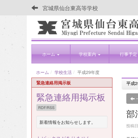
宮城県仙台東高等学校
ホーム
学校案内
行事予定
ホーム
学校生活
平成29年度
緊急連絡用掲示板
平成2
緊急連絡用掲示板
RDF/RSS
部
新着情報をお知らせします。
投稿日時