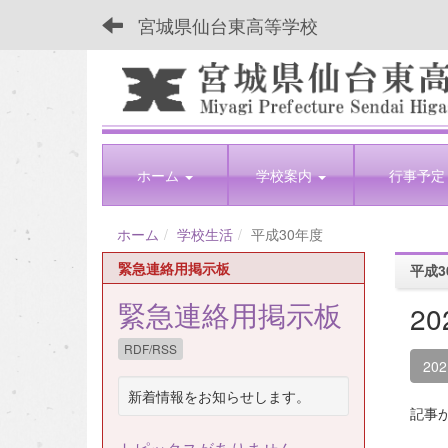
宮城県仙台東高等学校
ホーム
学校案内
行事予定
ホーム
学校生活
平成30年度
緊急連絡用掲示板
平成3
緊急連絡用掲示板
2
RDF/RSS
20
新着情報をお知らせします。
記事