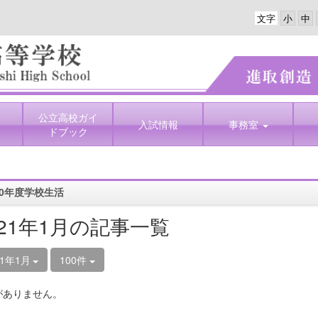
文字
公立高校ガイ
入試情報
事務室
ドブック
0年度学校生活
021年1月の記事一覧
21年1月
100件
がありません。