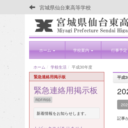
宮城県仙台東高等学校
ホーム
学校案内
行事予定
ホーム
学校生活
平成30年度
緊急連絡用掲示板
平成3
緊急連絡用掲示板
2
RDF/RSS
20
新着情報をお知らせします。
記事