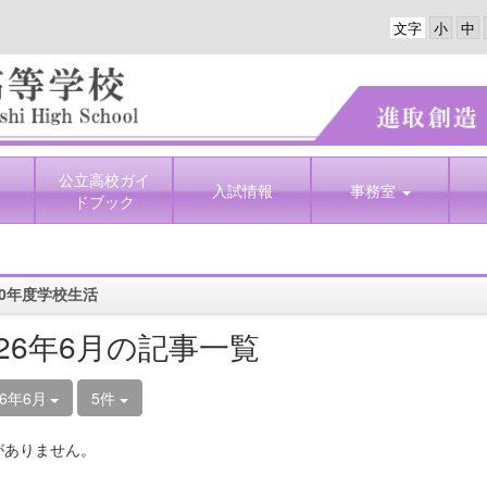
文字
公立高校ガイ
入試情報
事務室
ドブック
0年度学校生活
026年6月の記事一覧
26年6月
5件
がありません。