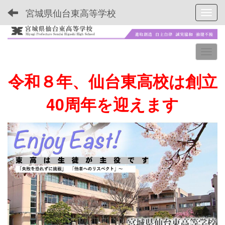
宮城県仙台東高等学校
Toggl
令和８年、仙台東高校は創立
40周年を迎えます