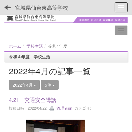
宮城県仙台東高等学校
Toggl
ホーム
学校生活
令和4年度
令和４年度 学校生活
2022年4月の記事一覧
2022年4月
5件
4.21 交通安全講話
投稿日時 : 2022/04/22
管理者sn
カテゴリ: