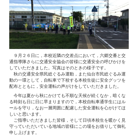
９月２６日に，本校近隣の交差点において，六郷交番と交
通指導隊さらに交通安全協会の皆様に交通安全の呼びかけを
していただきました。写真はそのときの様子です。
秋の交通安全県民総ぐるみ運動，また仙台市民総ぐるみ運
動の一環として，自転車で下校する本校生徒に安全グッツを
配布とともに，安全運転の声がけをしていただきました。
今年は夏から秋にかけても不順な天候が続くなか，暗くな
る時刻も日に日に早まりますので，本校自転車通学生にはル
ールを守り，なお一層周囲に配慮した安全運転を心がけてほ
しいと思います。
ご指導いただきました皆様，そして日頃本校生を暖かく見
守っていただいている地域の皆様にこの場をお借りして御礼
申し上げます。