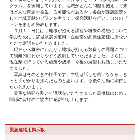
グラム」を実施しています。地域がどんな問題を抱え，将来
はどんな問題が発生する可能性があるか，各自が課題設定を
して地域貢献のプランを考えて，探究活動を行い，自分のプ
ランをまとめ発表します。
９月１１日には，地域が抱える課題や将来の構想について
学ぶために，宮城県震災復興・企画部の髙橋佳宏様に来校い
ただき講話をいただきました。
現在から将来にわたり，地域が抱える数多くの課題につい
て網羅的にわかりやすく説明していただきました。さらに，
現在県で行っている施策や成果，今後の展望もお話しいただ
きました。
写真はそのときの様子です。生徒は話しを伺いながら，き
っと手がかりを掴んだものと思います。今後の活動に期待し
たいと思います。
貴重な時間を割いて講話をいただきました髙橋様はじめ，
関係の皆様のご協力に感謝申し上げます。
緊急連絡用掲示板