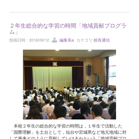
２年生総合的な学習の時間「地域貢献プログラ
ム」
投稿日時 : 2018/09/12
編集長a
カテゴリ:
校長通信
本校２年生の総合的な学習の時間は，１年生で活動した
「国際理解」を土台として，仙台や宮城県など地元地域に対
して将来どのように貢献していけるかという「地域貢献プロ