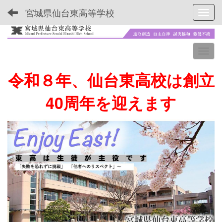
宮城県仙台東高等学校
Toggl
令和８年、仙台東高校は創立
40周年を迎えます