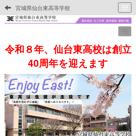
宮城県仙台東高等学校
Toggl
令和８年、仙台東高校は創立
40周年を迎えます