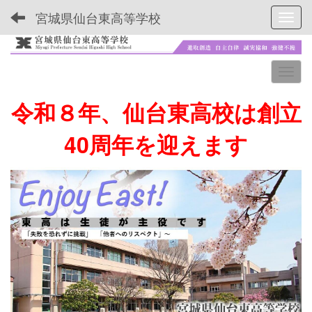
宮城県仙台東高等学校
Toggl
令和８年、仙台東高校は創立
40周年を迎えます