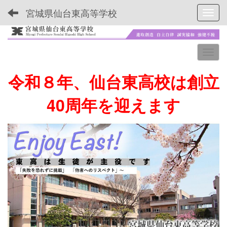
宮城県仙台東高等学校
Toggl
令和８年、仙台東高校は創立
40周年を迎えます