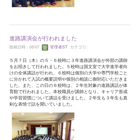
進路講演会が行われました
投稿日時 : 05/07
管理者ST
カテゴリ:
５月７日（木）の５・６校時に３年進路講演会が外部の講師
をお招きして行われました。５校時は国文室で大学進学者向
けの全体講話が行われ、６校時は個別の大学や専門学校ごと
に分かれて入試の概要説明や個別の相談に御対応いただきま
した。また、この日の６校時は、２年生対象の進路講話が体
育館で行われました。本校職員が講師となり、キャリア形成
や学習習慣について講話を受けました。２年生も３年生も真
剣な表情で話を聞いていました。