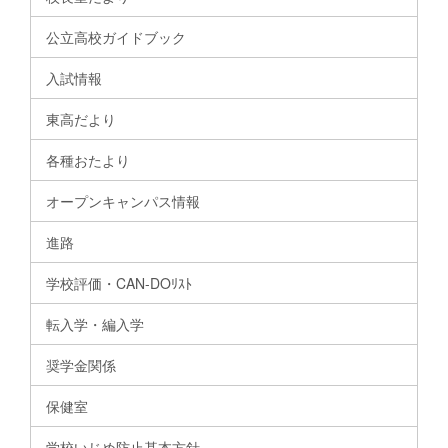
公立高校ガイドブック
入試情報
東高だより
各種おたより
オープンキャンパス情報
進路
学校評価・CAN-DOﾘｽﾄ
転入学・編入学
奨学金関係
保健室
学校いじめ防止基本方針