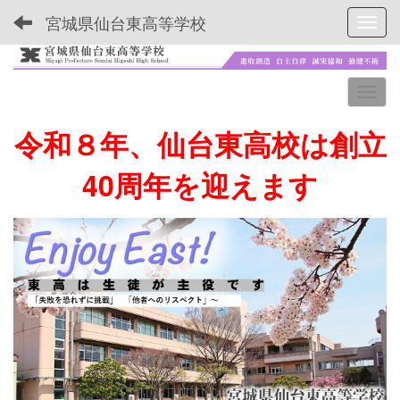
宮城県仙台東高等学校
Toggl
令和８年、仙台東高校は創立
40周年を迎えます