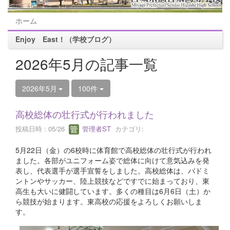
ホーム
Enjoy East！（学校ブログ）
2026年5月の記事一覧
2026年5月
100件
高校総体の壮行式が行われました
投稿日時 : 05/26
管理者ST
カテゴリ:
5月22日（金）の6校時に体育館で高校総体の壮行式が行われ
ました。各部がユニフォーム姿で総体に向けて意気込みを発
表し、代表選手が選手宣誓をしました。高校総体は、バドミ
ントンやサッカー、陸上競技などですでに始まっており、東
高生も大いに健闘しています。多くの種目は6月6日（土）か
ら競技が始まります。東高校の応援をよろしくお願いしま
す。