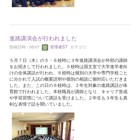
進路講演会が行われました
投稿日時 : 05/07
管理者ST
カテゴリ:
５月７日（木）の５・６校時に３年進路講演会が外部の講師
をお招きして行われました。５校時は国文室で大学進学者向
けの全体講話が行われ、６校時は個別の大学や専門学校ごと
に分かれて入試の概要説明や個別の相談に御対応いただきま
した。また、この日の６校時は、２年生対象の進路講話が体
育館で行われました。本校職員が講師となり、キャリア形成
や学習習慣について講話を受けました。２年生も３年生も真
剣な表情で話を聞いていました。