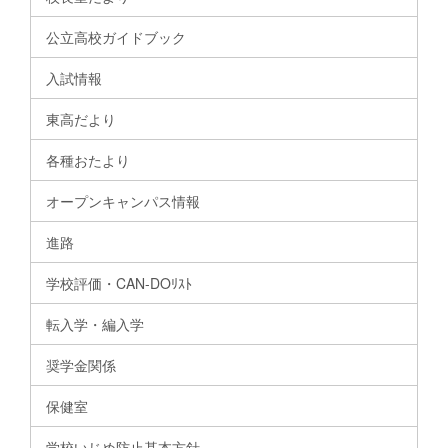
公立高校ガイドブック
入試情報
東高だより
各種おたより
オープンキャンパス情報
進路
学校評価・CAN-DOﾘｽﾄ
転入学・編入学
奨学金関係
保健室
学校いじめ防止基本方針