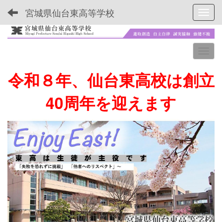
宮城県仙台東高等学校
Toggl
令和８年、仙台東高校は創立
40周年を迎えます