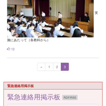
実
施にあたって（各教科から）
12
«
1
2
3
緊急連絡用掲示板
緊急連絡用掲示板
RDF/RSS