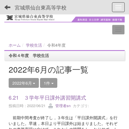
宮城県仙台東高等学校
Toggl
ホーム
学校生活
令和4年度
令和４年度 学校生活
2022年6月の記事一覧
2022年6月
1件
6.21 ３学年平日課外講習開講式
投稿日時 : 2022/06/21
管理者sn
カテゴリ:
前期中間考査が終了し，３年生は「平日課外開講式」を行
いました。早速，本日より平日課外は始まりました。それぞ