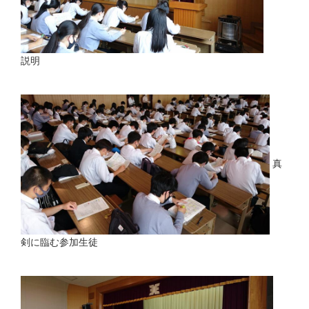
説明
真
剣に臨む参加生徒