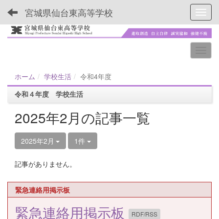
宮城県仙台東高等学校
Toggl
ホーム
学校生活
令和4年度
令和４年度 学校生活
2025年2月の記事一覧
2025年2月
1件
記事がありません。
緊急連絡用掲示板
緊急連絡用掲示板
RDF/RSS