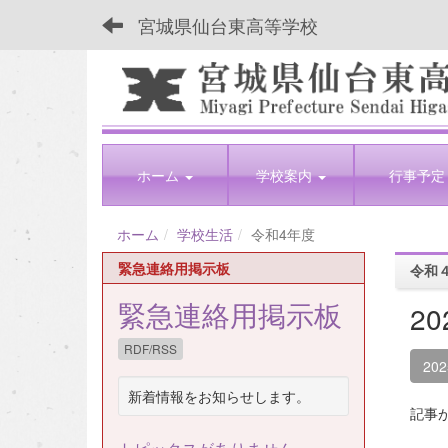
宮城県仙台東高等学校
ホーム
学校案内
行事予定
ホーム
学校生活
令和4年度
緊急連絡用掲示板
令和
緊急連絡用掲示板
2
RDF/RSS
20
新着情報をお知らせします。
記事