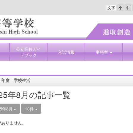
文字
公立高校ガイ
入試情報
事務室
ドブック
４年度 学校生活
025年8月の記事一覧
25年8月
10件
がありません。