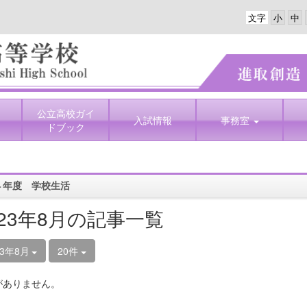
文字
公立高校ガイ
入試情報
事務室
ドブック
４年度 学校生活
023年8月の記事一覧
23年8月
20件
がありません。