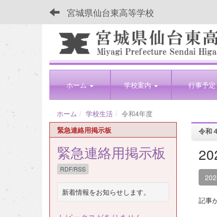
宮城県仙台東高等学校
ホーム
学校案内
行事予定
ホーム
学校生活
令和4年度
緊急連絡用掲示板
令和
緊急連絡用掲示板
2
RDF/RSS
20
新着情報をお知らせします。
記事