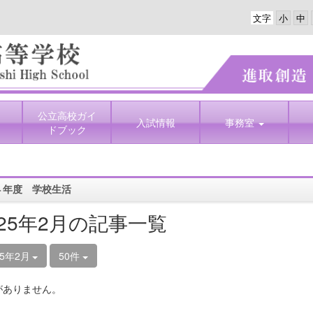
文字
公立高校ガイ
入試情報
事務室
ドブック
４年度 学校生活
025年2月の記事一覧
25年2月
50件
がありません。