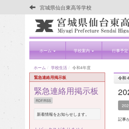
宮城県仙台東高等学校
ホーム
学校案内
行事予定
ホーム
学校生活
令和4年度
緊急連絡用掲示板
令和
緊急連絡用掲示板
2
RDF/RSS
20
新着情報をお知らせします。
記事