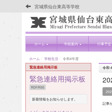
宮城県仙台東高等学校
ホーム
学校案内
行事予定
ホーム
学校生活
令和4年度
緊急連絡用掲示板
令和
緊急連絡用掲示板
2
RDF/RSS
20
新着情報をお知らせします。
記事