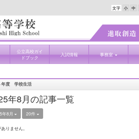
文字
公立高校ガイ
入試情報
事務室
ドブック
４年度 学校生活
025年8月の記事一覧
25年8月
20件
がありません。