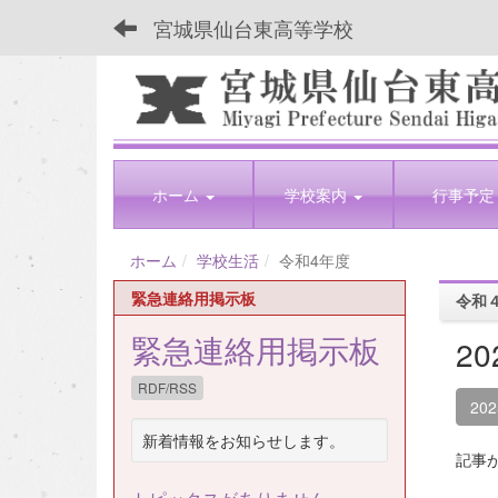
宮城県仙台東高等学校
ホーム
学校案内
行事予定
ホーム
学校生活
令和4年度
緊急連絡用掲示板
令和
緊急連絡用掲示板
2
RDF/RSS
20
新着情報をお知らせします。
記事