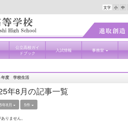
文字
公立高校ガイ
入試情報
事務室
ドブック
４年度 学校生活
025年8月の記事一覧
25年8月
5件
がありません。