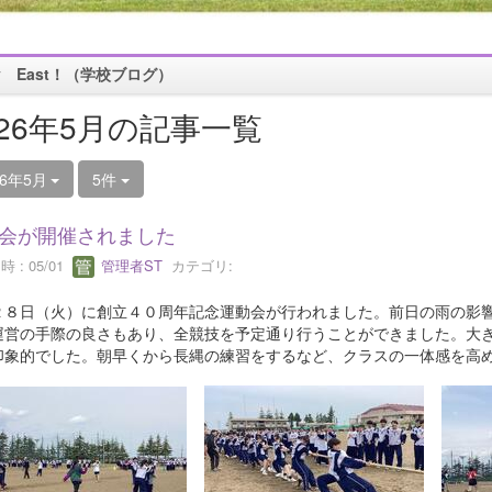
oy East！（学校ブログ）
026年5月の記事一覧
26年5月
5件
会が開催されました
 : 05/01
管理者ST
カテゴリ:
２８日（火）に創立４０周年記念運動会が行われました。前日の雨の影
運営の手際の良さもあり、全競技を予定通り行うことができました。大
印象的でした。朝早くから長縄の練習をするなど、クラスの一体感を高