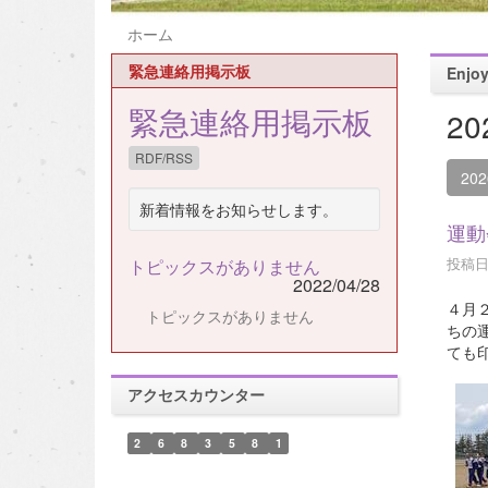
ホーム
緊急連絡用掲示板
Enj
緊急連絡用掲示板
2
RDF/RSS
20
新着情報をお知らせします。
運動
投稿日時
トピックスがありません
2022/04/28
４月
トピックスがありません
ちの
ても
アクセスカウンター
2
6
8
3
5
8
1