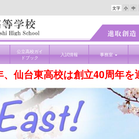
文字
公立高校ガイ
入試情報
事務室
ドブック
年、仙台東高校は創立40周年を