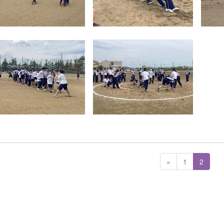
«
1
2