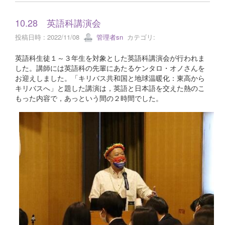
10.28 英語科講演会
投稿日時 : 2022/11/08
管理者sn
カテゴリ:
英語科生徒１～３年生を対象とした英語科講演会が行われま
した。講師には英語科の先輩にあたるケンタロ・オノさんを
お迎えしました。「キリバス共和国と地球温暖化：東高から
キリバスへ」と題した講演は，英語と日本語を交えた熱のこ
もった内容で，あっという間の２時間でした。