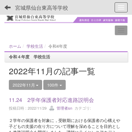
宮城県仙台東高等学校
Toggl
ホーム
学校生活
令和4年度
令和４年度 学校生活
2022年11月の記事一覧
2022年11月
100件
11.24 2学年保護者対応進路説明会
投稿日時 : 2022/11/29
管理者sn
カテゴリ:
２学年の保護者を対象に，受験期における保護者の心構えや
子どもの支援の在り方について理解を深めることを目的とし