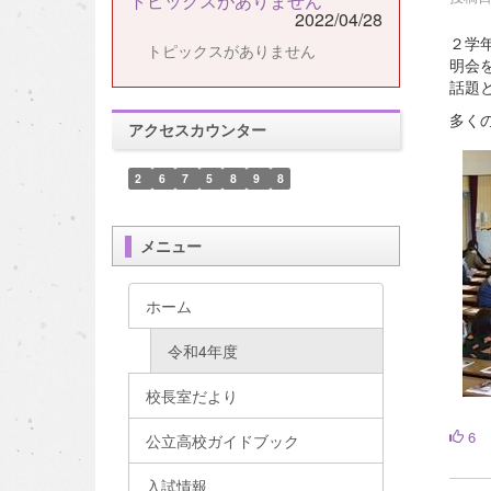
トピックスがありません
2022/04/28
２学
トピックスがありません
明会
話題
多く
アクセスカウンター
2
6
7
5
8
9
8
メニュー
ホーム
令和4年度
校長室だより
6
公立高校ガイドブック
入試情報