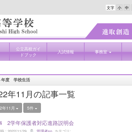
文字
公立高校ガイ
入試情報
事務室
ドブック
４年度 学校生活
022年11月の記事一覧
22年11月
5件
.24 2学年保護者対応進路説明会
 : 2022/11/29
管理者sn
カテゴリ: