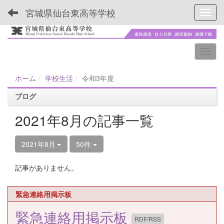
宮城県仙台東高等学校
Toggl
ホーム
学校生活
令和3年度
ブログ
2021年8月の記事一覧
2021年8月
50件
記事がありません。
緊急連絡用掲示板
緊急連絡用掲示板
RDF/RSS