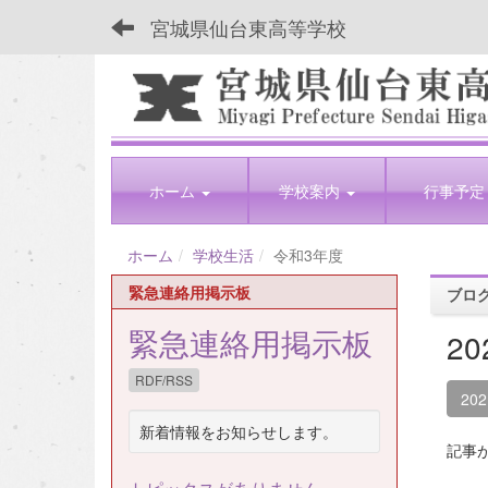
宮城県仙台東高等学校
ホーム
学校案内
行事予定
ホーム
学校生活
令和3年度
緊急連絡用掲示板
ブロ
緊急連絡用掲示板
2
RDF/RSS
20
新着情報をお知らせします。
記事