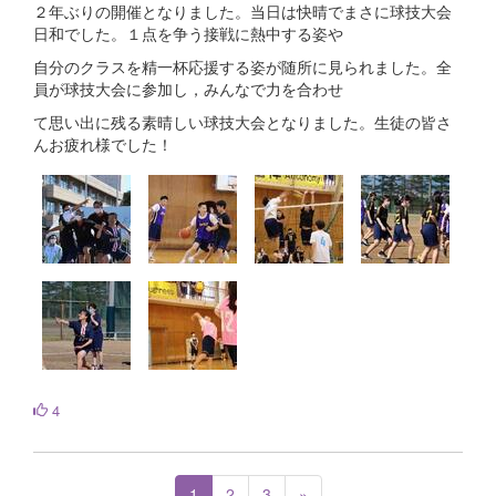
２年ぶりの開催となりました。当日は快晴でまさに球技大会
日和でした。１点を争う接戦に熱中する姿や
自分のクラスを精一杯応援する姿が随所に見られました。全
員が球技大会に参加し，みんなで力を合わせ
て思い出に残る素晴しい球技大会となりました。生徒の皆さ
んお疲れ様でした！
4
1
2
3
»