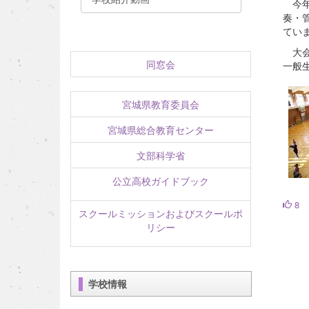
今年
奏・
てい
大会
同窓会
一般
宮城県教育委員会
宮城県総合教育センター
文部科学省
公立高校ガイドブック
8
スクールミッションおよびスクールポ
リシー
学校情報