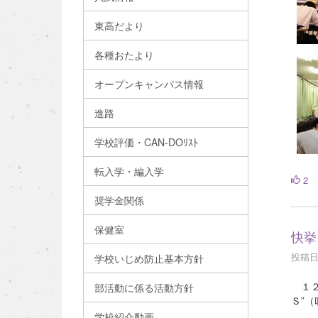
東高だより
各種おたより
オープンキャンパス情報
進路
学校評価・CAN-DOﾘｽﾄ
転入学・編入学
2
奨学金関係
保健室
快挙
投稿日時
学校いじめ防止基本方針
１２
部活動に係る活動方針
Ｓ”
学校紹介動画