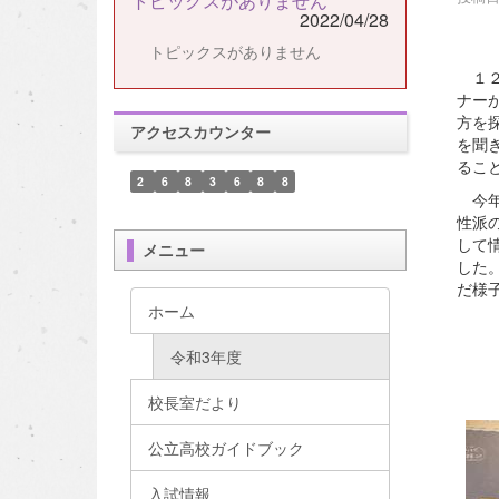
トピックスがありません
2022/04/28
トピックスがありません
１２
ナー
方を
アクセスカウンター
を聞
るこ
2
6
8
3
6
8
8
今年
性派
して
メニュー
した
だ様
ホーム
令和3年度
校長室だより
公立高校ガイドブック
入試情報