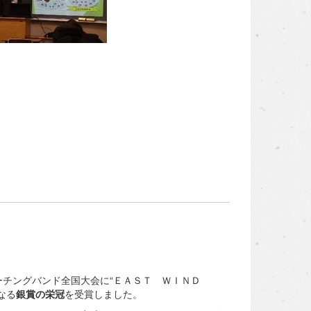
チングバンド全国大会に“ＥＡＳＴ ＷＩＮＤ
なる
銀賞の栄冠
を受賞しました。