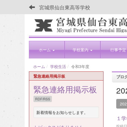
宮城県仙台東高等学校
ホーム
学校案内
行事予定
ホーム
学校生活
令和3年度
緊急連絡用掲示板
ブロ
緊急連絡用掲示板
2
RDF/RSS
20
新着情報をお知らせします。
１学
投稿日時