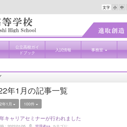
文字
公立高校ガイ
入試情報
事務室
ドブック
グ
022年1月の記事一覧
22年1月
100件
年キャリアセミナーが行われました
 : 2022/01/05
管理者sa
カテゴリ: