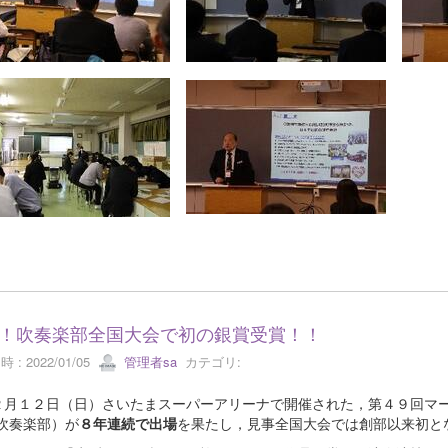
！吹奏楽部全国大会で初の銀賞受賞！！
 : 2022/01/05
管理者sa
カテゴリ:
月１２日（日）さいたまスーパーアリーナで開催された，第４９回マー
（吹奏楽部）が
８年連続で出場
を果たし，見事全国大会では創部以来初と