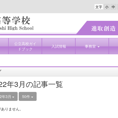
文字
公立高校ガイ
入試情報
事務室
ドブック
グ
022年3月の記事一覧
22年3月
50件
がありません。