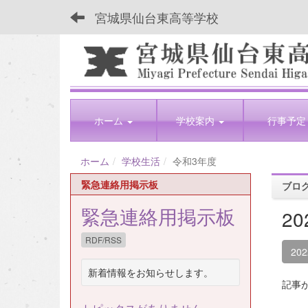
宮城県仙台東高等学校
ホーム
学校案内
行事予定
ホーム
学校生活
令和3年度
緊急連絡用掲示板
ブロ
緊急連絡用掲示板
2
RDF/RSS
20
新着情報をお知らせします。
記事