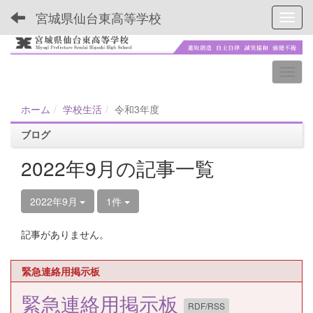
宮城県仙台東高等学校
Toggl
ホーム
学校生活
令和3年度
ブログ
2022年9月の記事一覧
2022年9月
1件
記事がありません。
緊急連絡用掲示板
緊急連絡用掲示板
RDF/RSS