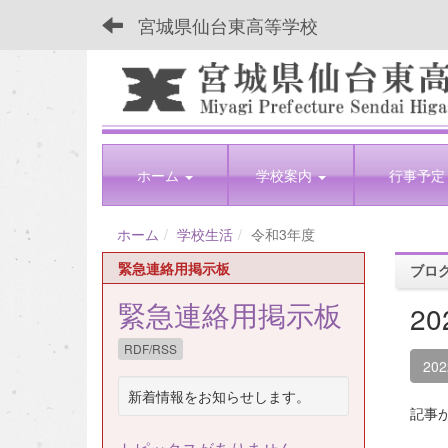
宮城県仙台東高等学校
ホーム
学校案内
行事予定
ホーム
学校生活
令和3年度
緊急連絡用掲示板
ブロ
緊急連絡用掲示板
2
RDF/RSS
20
新着情報をお知らせします。
記事