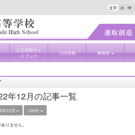
文字
公立高校ガイ
入試情報
事務室
ドブック
グ
022年12月の記事一覧
22年12月
100件
がありません。