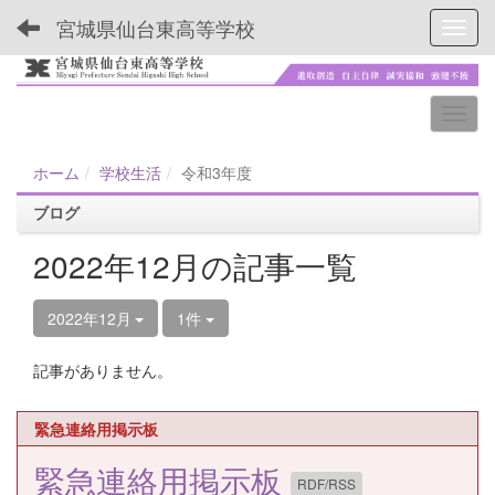
宮城県仙台東高等学校
Toggl
ホーム
学校生活
令和3年度
ブログ
2022年12月の記事一覧
2022年12月
1件
記事がありません。
緊急連絡用掲示板
緊急連絡用掲示板
RDF/RSS