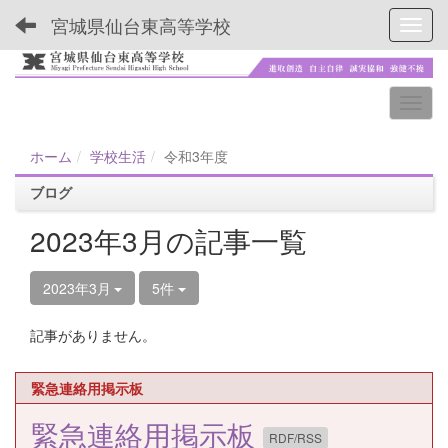
宮城県仙台東高等学校
Toggl
ホーム
学校生活
令和3年度
ブログ
2023年3月の記事一覧
2023年3月
5件
記事がありません。
緊急連絡用掲示板
緊急連絡用掲示板
RDF/RSS