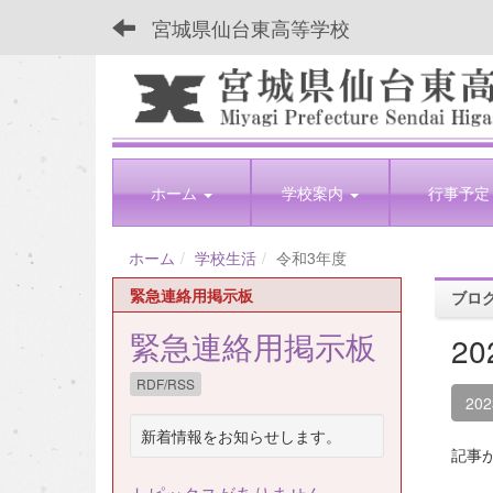
宮城県仙台東高等学校
ホーム
学校案内
行事予定
ホーム
学校生活
令和3年度
緊急連絡用掲示板
ブロ
緊急連絡用掲示板
2
RDF/RSS
20
新着情報をお知らせします。
記事