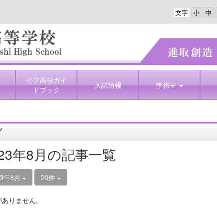
文字
公立高校ガイ
入試情報
事務室
ドブック
グ
023年8月の記事一覧
23年8月
20件
がありません。