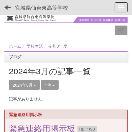
宮城県仙台東高等学校
Toggl
ホーム
学校生活
令和3年度
ブログ
2024年3月の記事一覧
2024年3月
1件
記事がありません。
緊急連絡用掲示板
緊急連絡用掲示板
RDF/RSS